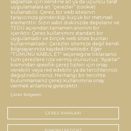
sağlamak için kendine ait ya da üçüncü taraf
uygulamalara ait “çerezler” (cookie)
Dipnot
Sıkça Sorulan Sorular
kullanabilir. Çerez, bir web sitesinin
Kişisel Verilerin Korunması
tarayıcınıza gönderdiği küçük bir metinsel
elementtir. Sizin sabit diskinizde depolanır ve
Gizlilik Politikası
Sorumluluk Reddi
TEDÜ açısından tamamen anonim bir
içeriktir. Çerez kullanımını standart bir
Açık Rıza
Kurumsal Kimlik
uygulamadır ve birçok web sitesi bunları
kullanmaktadır. Çerezler sitemize değil kendi
© TED Üniversitesi. Ziya Gökalp Caddesi No:48 06420, Kolej
bilgisayarınıza kaydedilmektedir. Eğer
Çankaya ANKARA
"TÜMÜNÜ KABUL ET" seçeneğine tıklarsanız
tüm çerezlere rıza vermiş olursunuz. "Ayarlar"
kısmından spesifik çerez tipleri için onay
TED
TED
TED
TED
TED
verebilir veya red edebilir ya da tercihlerinizi
Üniversitesi
Üniversitesi
Üniversitesi
Üniversitesi
Üniversitesi
WhatsApp
değiştirebilirsiniz. Herhangi bir tercihte
Twitter
YouTube
Facebook
Instagram
LinkedIn
ile
bulunmamanız çerez kullanımına onay
sayfası
kanalı
sayfası
sayfası
sayfası
iletişime
vermek anlamına gelecektir.
geç
Çerez Belgeleri
ÇEREZ AYARLARI
TÜMÜNÜ REDDET