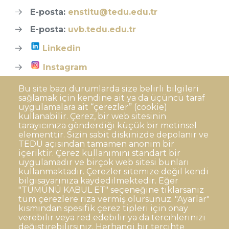
E-posta:
enstitu@tedu.edu.tr
E-posta:
uvb.tedu.edu.tr
Linkedin
Instagram
Bu site bazı durumlarda size belirli bilgileri
sağlamak için kendine ait ya da üçüncü taraf
uygulamalara ait “çerezler” (cookie)
kullanabilir. Çerez, bir web sitesinin
tarayıcınıza gönderdiği küçük bir metinsel
elementtir. Sizin sabit diskinizde depolanır ve
TEDÜ açısından tamamen anonim bir
Dipnot
Sıkça Sorulan Sorular
içeriktir. Çerez kullanımını standart bir
uygulamadır ve birçok web sitesi bunları
Kişisel Verilerin Korunması
kullanmaktadır. Çerezler sitemize değil kendi
Gizlilik Politikası
Sorumluluk Reddi
bilgisayarınıza kaydedilmektedir. Eğer
"TÜMÜNÜ KABUL ET" seçeneğine tıklarsanız
Açık Rıza
Kurumsal Kimlik
tüm çerezlere rıza vermiş olursunuz. "Ayarlar"
kısmından spesifik çerez tipleri için onay
© TED Üniversitesi. Ziya Gökalp Caddesi No:48 06420, Kolej
verebilir veya red edebilir ya da tercihlerinizi
Çankaya ANKARA
değiştirebilirsiniz. Herhangi bir tercihte